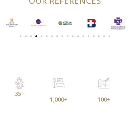
OUR REFERENCES
35
+
1,000
+
100
+
YEARS
PROJECTS
MILLION M2 OF PROJECTS