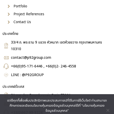
Portfolio
Project References
Contact Us
ประเทศไทย
33/4 ถ. พระราม 9 แขวง หัวหมาก เขตห้วยขวาง กรุงเทพมหานคร
10310
contact@p92group.com
+66(0)95-171-6446 , +66(0)2- 246-4558
LINE : @P92GROUP
ประเทศฝรั่งเศส
31 rue des Bourdonnais,Paris 75001
เราใช้คุกกี้เพื่อเพิ่มประสิทธิภาพและประสบการณ์ที่ดีในการใช้เว็บไซต์ ท่านสามารถ
contact@p92group.com
ศึกษารายละเอียดนโยบายคุ้มครองข้อมูลส่วนบุคคลได้ที่ “นโยบายคุ้มครอง
ข้อมูลส่วนบุคคล”
+33(0)667-99-9324