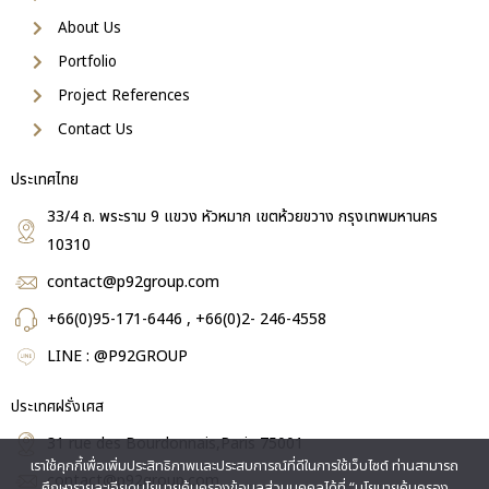
About Us
Portfolio
Project References
Contact Us
ประเทศไทย
33/4 ถ. พระราม 9 แขวง หัวหมาก เขตห้วยขวาง กรุงเทพมหานคร
10310
contact@p92group.com
+66(0)95-171-6446 , +66(0)2- 246-4558
LINE : @P92GROUP
ประเทศฝรั่งเศส
31 rue des Bourdonnais,Paris 75001
เราใช้คุกกี้เพื่อเพิ่มประสิทธิภาพและประสบการณ์ที่ดีในการใช้เว็บไซต์ ท่านสามารถ
contact@p92group.com
ศึกษารายละเอียดนโยบายคุ้มครองข้อมูลส่วนบุคคลได้ที่ “นโยบายคุ้มครอง